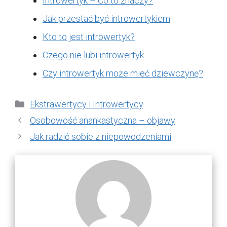
Introwertyk – Co to znaczy?
Jak przestać być introwertykiem
Kto to jest introwertyk?
Czego nie lubi introwertyk
Czy introwertyk może mieć dziewczynę?
Kategorie
Ekstrawertycy i Introwertycy
Osobowość anankastyczna – objawy
Jak radzić sobie z niepowodzeniami