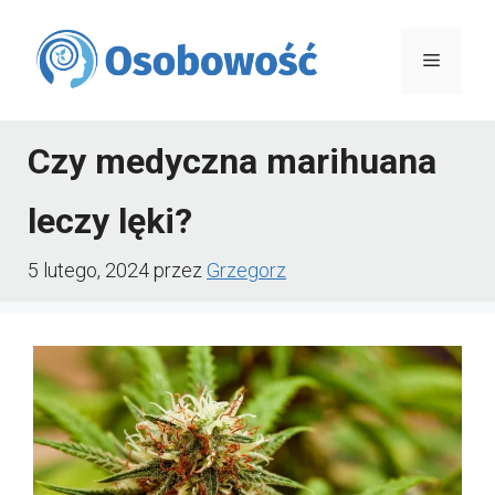
Przejdź
do
Menu
treści
Czy medyczna marihuana
leczy lęki?
5 lutego, 2024
przez
Grzegorz